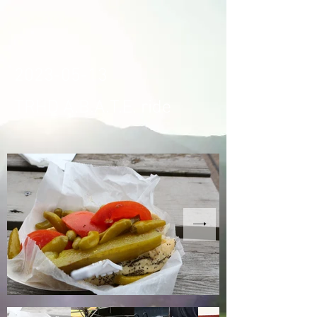
2023-05-13
TRHD A.B.A.T.E. ride